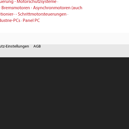
euerung - Motorschutzsysteme
·
- Bremsmotoren - Asynchronmotoren (auch
itionier- - Schrittmotorsteuerungen
·
dustrie-PCs
·
Panel PC
tz-Einstellungen
AGB