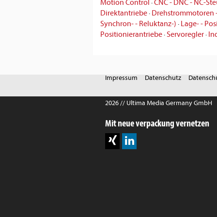
Motion Control
·
CNC - DNC - NC-St
Direktantriebe
·
Drehstrommotoren 
Synchron- - Reluktanz-)
·
Lage- - Pos
Positionierantriebe
·
Servoregler
·
In
Impressum
Datenschutz
Datenschu
2026 // Ultima Media Germany GmbH
Mit neue verpackung vernetzen