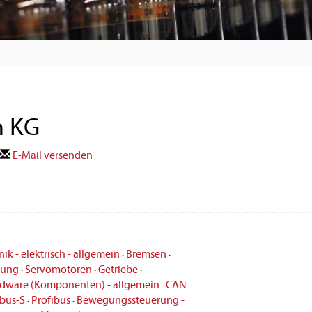
n KG
E-Mail versenden
ik - elektrisch - allgemein
·
Bremsen
·
rung
·
Servomotoren
·
Getriebe
·
dware (Komponenten) - allgemein
·
CAN
·
rbus-S
·
Profibus
·
Bewegungssteuerung -