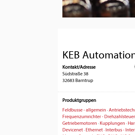
KEB Automatio
Kontakt/Adresse
Südstraße 38
32683 Barntrup
Produktgruppen
Feldbusse - allgemein
·
Antriebstechn
Frequenzumrichter - Drehzahlsteue
Getriebemotoren
·
Kupplungen
·
Har
Devicenet
·
Ethernet
·
Interbus - Inte