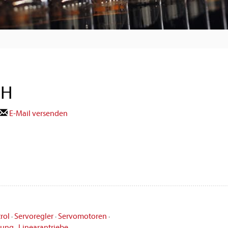
bH
E-Mail versenden
rol
·
Servoregler
·
Servomotoren
·
rung
·
Linearantriebe