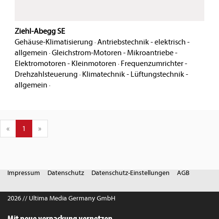
Ziehl-Abegg SE
Gehäuse-Klimatisierung
·
Antriebstechnik - elektrisch -
allgemein
·
Gleichstrom-Motoren - Mikroantriebe -
Elektromotoren - Kleinmotoren
·
Frequenzumrichter -
Drehzahlsteuerung
·
Klimatechnik - Lüftungstechnik -
allgemein
·
«
1
»
Impressum
Datenschutz
Datenschutz-Einstellungen
AGB
2026 // Ultima Media Germany GmbH
Mit neue verpackung vernetzen