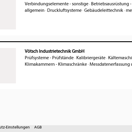
Verbindungselemente - sonstige
·
Betriebsausrüstung -
allgemein
·
Druckluftsysteme
·
Gebäudeleittechnik
·
meh
Vötsch Industrietechnik GmbH
Prüfsysteme - Prüfstände
·
Kalibriergeräte
·
Kältemaschi
Klimakammern - Klimaschränke
·
Messdatenerfassung
tz-Einstellungen
AGB