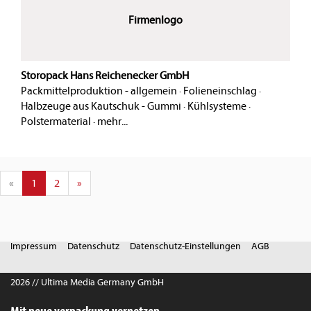
Firmenlogo
Storopack Hans Reichenecker GmbH
Packmittelproduktion - allgemein
·
Folieneinschlag
·
Halbzeuge aus Kautschuk - Gummi
·
Kühlsysteme
·
Polstermaterial
·
mehr...
«
1
2
»
Impressum
Datenschutz
Datenschutz-Einstellungen
AGB
2026 // Ultima Media Germany GmbH