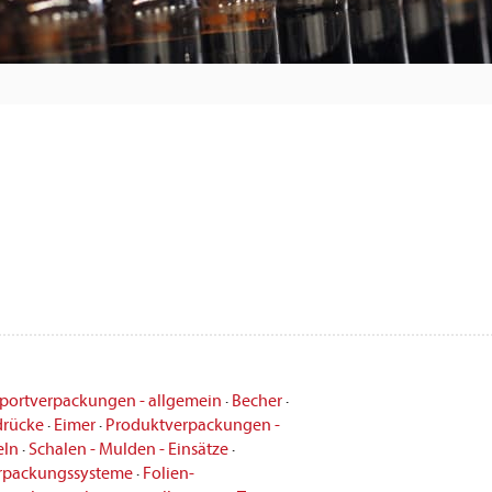
portverpackungen - allgemein
·
Becher
·
drücke
·
Eimer
·
Produktverpackungen -
eln
·
Schalen - Mulden - Einsätze
·
verpackungssysteme
·
Folien-