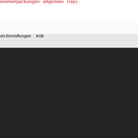
mmelverpackungen - allgemein
·
Trays -
tz-Einstellungen
AGB