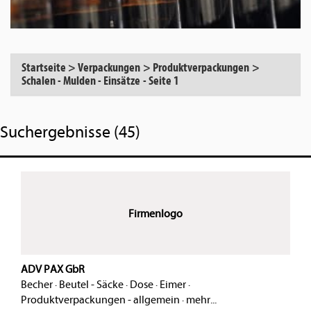
Startseite
>
Verpackungen
>
Produktverpackungen
>
Schalen - Mulden - Einsätze
-
Seite 1
Suchergebnisse (45)
Firmenlogo
ADV PAX GbR
Becher
·
Beutel - Säcke
·
Dose
·
Eimer
·
Produktverpackungen - allgemein
·
mehr...