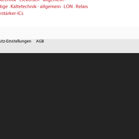
tige
·
Kältetechnik - allgemein
·
LON
·
Relais
rstärker-ICs
tz-Einstellungen
AGB