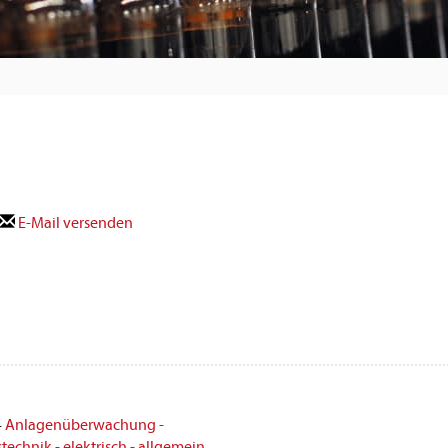
E-Mail versenden
·
Anlagenüberwachung -
technik - elektrisch - allgemein
·