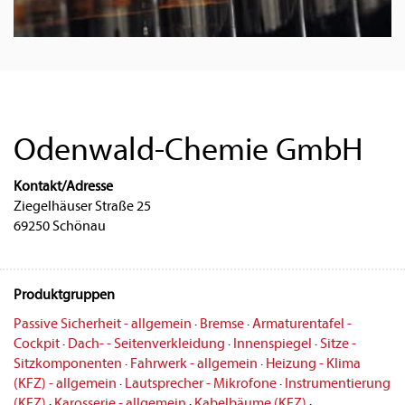
Odenwald-Chemie GmbH
Kontakt/Adresse
Ziegelhäuser Straße 25
69250 Schönau
Produktgruppen
Passive Sicherheit - allgemein
·
Bremse
·
Armaturentafel -
Cockpit
·
Dach- - Seitenverkleidung
·
Innenspiegel
·
Sitze -
Sitzkomponenten
·
Fahrwerk - allgemein
·
Heizung - Klima
(KFZ) - allgemein
·
Lautsprecher - Mikrofone
·
Instrumentierung
(KFZ)
·
Karosserie - allgemein
·
Kabelbäume (KFZ)
·