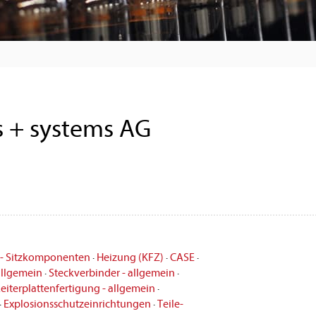
s + systems AG
e - Sitzkomponenten
·
Heizung (KFZ)
·
CASE
·
allgemein
·
Steckverbinder - allgemein
·
eiterplattenfertigung - allgemein
·
·
Explosionsschutzeinrichtungen
·
Teile-