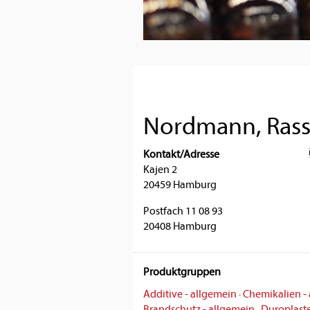
Nordmann, Ra
Kontakt/Adresse
Kajen 2
20459 Hamburg
Postfach 11 08 93
20408 Hamburg
Produktgruppen
Additive - allgemein
·
Chemikalien -
Brandschutz - allgemein
·
Duroplast