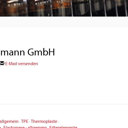
ssmann GmbH
E-Mail versenden
 allgemein
·
TPE
·
Thermoplaste
·
e
·
Elastomere - allgemein
·
Filterelemente
·