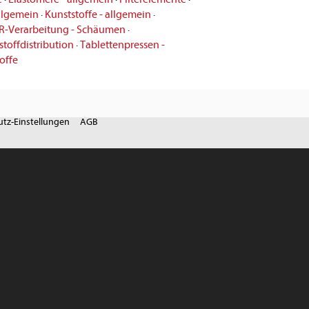
allgemein
·
Kunststoffe - allgemein
·
R-Verarbeitung - Schäumen
·
toffdistribution
·
Tablettenpressen -
offe
tz-Einstellungen
AGB